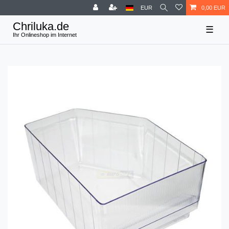
EUR
0,00 EUR
☰