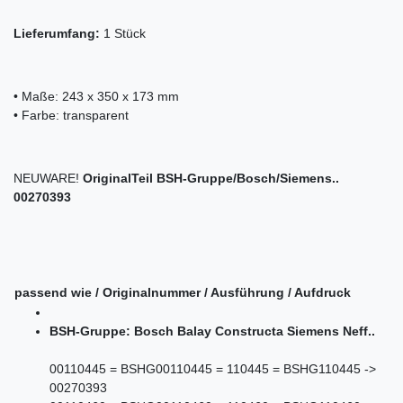
Lieferumfang:
1 Stück
• Maße: 243 x 350 x 173 mm
• Farbe: transparent
NEUWARE!
OriginalTeil BSH-Gruppe/Bosch/Siemens..
00270393
passend wie / Originalnummer / Ausführung / Aufdruck
BSH-Gruppe: Bosch Balay Constructa Siemens Neff..
00110445 = BSHG00110445 = 110445 = BSHG110445 ->
00270393