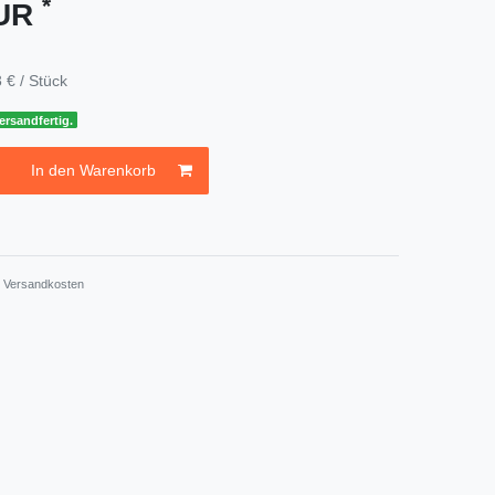
*
EUR
 € / Stück
ersandfertig.
In den Warenkorb
.
Versandkosten