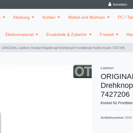
Anmelden
n
Kleidung
Kohlen
Möbel und Wohnen
PC / Ta
Elektromaterial
Ersatzteile & Zubehör
Freizeit
Hau
ORIGINAL Liebherr Knebel Regelknopf Drehknopf Frontblende Kühlschrank 7427206
Liebherr
ORIGINAL
Drehknop
7427206
Knebel für Frontble
Artikelnummer
3559