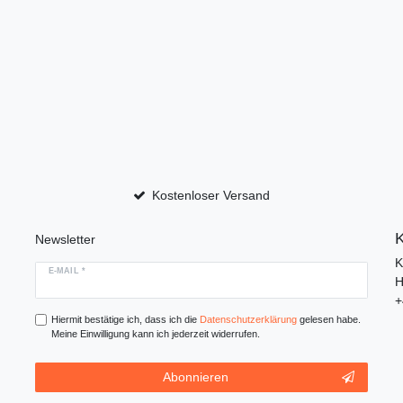
Kostenloser Versand
K
Newsletter
K
E-MAIL *
H
+
Hiermit bestätige ich, dass ich die
Daten­schutz­erklärung
gelesen habe.
Meine Einwilligung kann ich jederzeit widerrufen.
Abonnieren