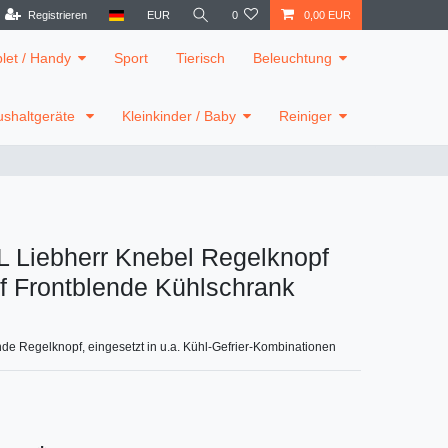
Registrieren
EUR
0
0,00 EUR
blet / Handy
Sport
Tierisch
Beleuchtung
shaltgeräte
Kleinkinder / Baby
Reiniger
 Liebherr Knebel Regelknopf
f Frontblende Kühlschrank
nde Regelknopf, eingesetzt in u.a. Kühl-Gefrier-Kombinationen