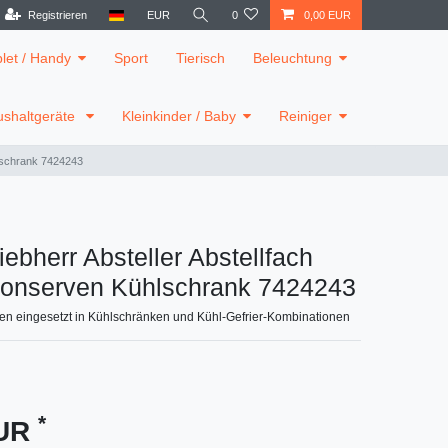
Registrieren
EUR
0
0,00 EUR
blet / Handy
Sport
Tierisch
Beleuchtung
shaltgeräte
Kleinkinder / Baby
Reiniger
hlschrank 7424243
iebherr Absteller Abstellfach
Konserven Kühlschrank 7424243
ven eingesetzt in Kühlschränken und Kühl-Gefrier-Kombinationen
*
EUR