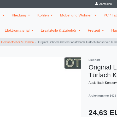
Anmelden
n
Kleidung
Kohlen
Möbel und Wohnen
PC / Ta
Elektromaterial
Ersatzteile & Zubehör
Freizeit
Hau
& Gemüsefächer & Blenden
Original Liebherr Absteller Abstellfach Türfach Konserven Kü
Liebherr
Original L
Türfach 
Abstellfach Konser
Artikelnummer
3423
24,63 