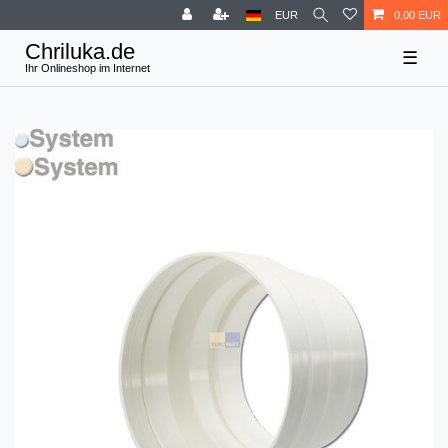
EUR
0,00 EUR
☰