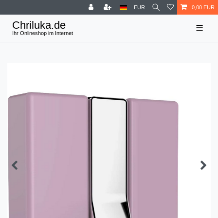
EUR
0,00 EUR
☰