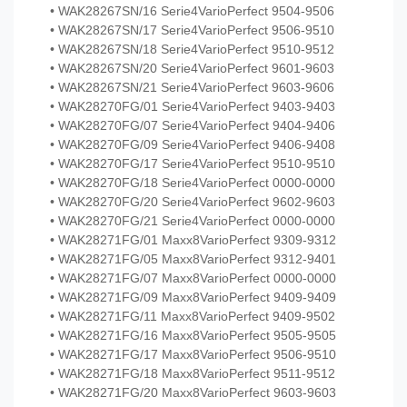
• WAK28267SN/16 Serie4VarioPerfect 9504-9506
• WAK28267SN/17 Serie4VarioPerfect 9506-9510
• WAK28267SN/18 Serie4VarioPerfect 9510-9512
• WAK28267SN/20 Serie4VarioPerfect 9601-9603
• WAK28267SN/21 Serie4VarioPerfect 9603-9606
• WAK28270FG/01 Serie4VarioPerfect 9403-9403
• WAK28270FG/07 Serie4VarioPerfect 9404-9406
• WAK28270FG/09 Serie4VarioPerfect 9406-9408
• WAK28270FG/17 Serie4VarioPerfect 9510-9510
• WAK28270FG/18 Serie4VarioPerfect 0000-0000
• WAK28270FG/20 Serie4VarioPerfect 9602-9603
• WAK28270FG/21 Serie4VarioPerfect 0000-0000
• WAK28271FG/01 Maxx8VarioPerfect 9309-9312
• WAK28271FG/05 Maxx8VarioPerfect 9312-9401
• WAK28271FG/07 Maxx8VarioPerfect 0000-0000
• WAK28271FG/09 Maxx8VarioPerfect 9409-9409
• WAK28271FG/11 Maxx8VarioPerfect 9409-9502
• WAK28271FG/16 Maxx8VarioPerfect 9505-9505
• WAK28271FG/17 Maxx8VarioPerfect 9506-9510
• WAK28271FG/18 Maxx8VarioPerfect 9511-9512
• WAK28271FG/20 Maxx8VarioPerfect 9603-9603