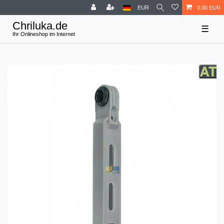
EUR
0,00 EUR
☰