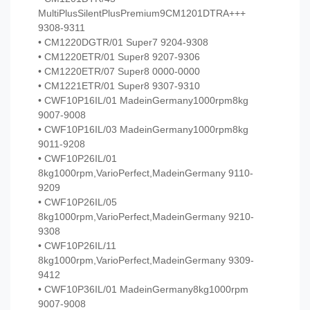
MultiPlusSilentPlusPremium9CM1201DTRA+++
9308-9311
• CM1220DGTR/01 Super7 9204-9308
• CM1220ETR/01 Super8 9207-9306
• CM1220ETR/07 Super8 0000-0000
• CM1221ETR/01 Super8 9307-9310
• CWF10P16IL/01 MadeinGermany1000rpm8kg
9007-9008
• CWF10P16IL/03 MadeinGermany1000rpm8kg
9011-9208
• CWF10P26IL/01
8kg1000rpm,VarioPerfect,MadeinGermany 9110-
9209
• CWF10P26IL/05
8kg1000rpm,VarioPerfect,MadeinGermany 9210-
9308
• CWF10P26IL/11
8kg1000rpm,VarioPerfect,MadeinGermany 9309-
9412
• CWF10P36IL/01 MadeinGermany8kg1000rpm
9007-9008