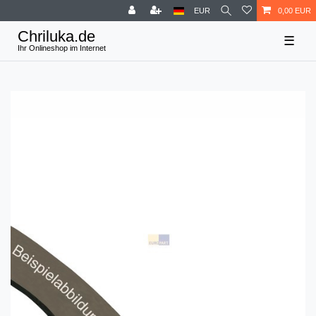
EUR
0,00 EUR
☰