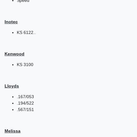
Speed
Inotec
KS 6122..
Kenwood
KS 3100
Lloyds
.167/053
.194/522
.567/151
Melissa