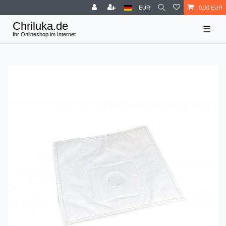
EUR
0,00 EUR
☰