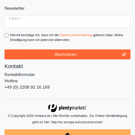
Newsletter
E-MAIL *
Hiermit bestätige ich, dass ich die
Daten­schutz­erklärung
gelesen habe. Meine
Einwilligung kann ich jederzeit widerrufen.
Abonnieren
Kontakt
Kontaktformular
Hotline
+49 (0) 2208 92 16 169
© Copyright 2026 chriluka.de | Alle Rechte vorbehalten. Zur Online-Streitbeilegung
geht es hier:
http://ec.europa.eu/consumers/odr/