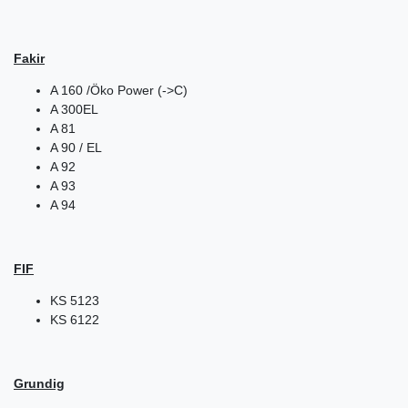
Fakir
A 160 /Öko Power (->C)
A 300EL
A 81
A 90 / EL
A 92
A 93
A 94
FIF
KS 5123
KS 6122
Grundig