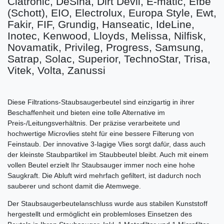
Clatronic, DeSina, Dirt Devil, E-matic, Efbe
(Schott), EIO, Electrolux, Europa Style, Ewt,
Fakir, FIF, Grundig, Hanseatic, IdeLine,
Inotec, Kenwood, Lloyds, Melissa, Nilfisk,
Novamatik, Privileg, Progress, Samsung,
Satrap, Solac, Superior, TechnoStar, Trisa,
Vitek, Volta, Zanussi
Diese Filtrations-Staubsaugerbeutel sind einzigartig in ihrer
Beschaffenheit und bieten eine tolle Alternative im
Preis-/Leitungsverhältnis. Der präzise verarbeitete und
hochwertige Microvlies steht für eine bessere Filterung von
Feinstaub. Der innovative 3-lagige Vlies sorgt dafür, dass auch
der kleinste Staubpartikel im Staubbeutel bleibt. Auch mit einem
vollen Beutel erzielt Ihr Staubsauger immer noch eine hohe
Saugkraft. Die Abluft wird mehrfach gefiltert, ist dadurch noch
sauberer und schont damit die Atemwege.
Der Staubsaugerbeutelanschluss wurde aus stabilen Kunststoff
hergestellt und ermöglicht ein problemloses Einsetzen des