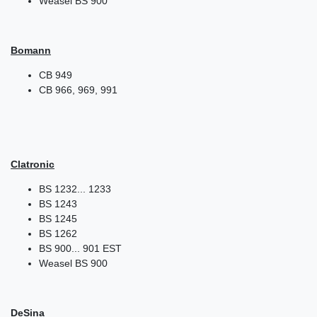
Weasel BS 900
Bomann
CB 949
CB 966, 969, 991
Clatronic
BS 1232... 1233
BS 1243
BS 1245
BS 1262
BS 900... 901 EST
Weasel BS 900
DeSina