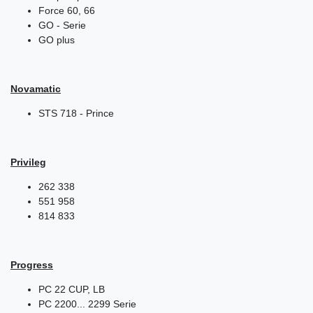
Force 60, 66
GO - Serie
GO plus
Novamatic
STS 718 - Prince
Privileg
262 338
551 958
814 833
Progress
PC 22 CUP, LB
PC 2200... 2299 Serie