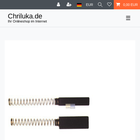
EUR
0,00 EUR
☰