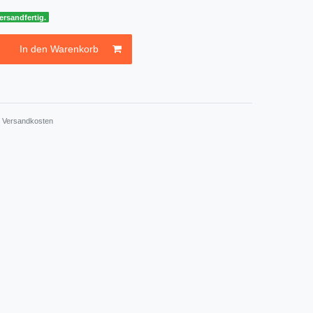
ersandfertig.
In den Warenkorb
.
Versandkosten