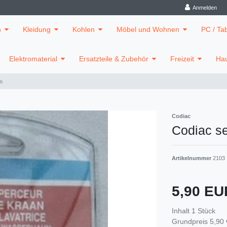
Anmelden
n
Kleidung
Kohlen
Möbel und Wohnen
PC / Ta
Elektromaterial
Ersatzteile & Zubehör
Freizeit
Hau
n
Codiac
Codiac s
Artikelnummer
2103
5,90 E
Inhalt
1
Stück
Grundpreis
5,90 