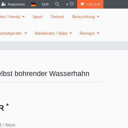
Registrieren
EUR
0
0,00 EUR
blet / Handy
Sport
Tierisch
Beleuchtung
shaltgeräte
Kleinkinder / Baby
Reiniger
elbst bohrender Wasserhahn
*
UR
€ / Stück