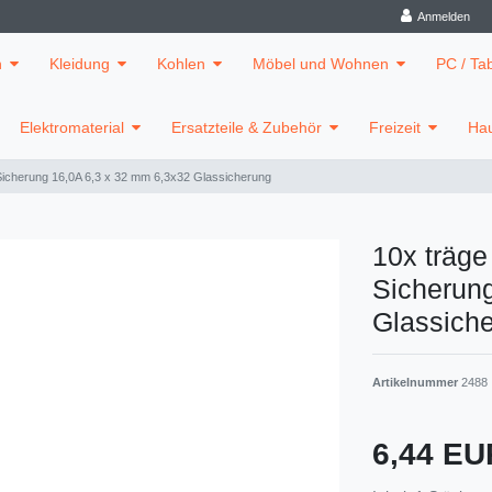
Anmelden
n
Kleidung
Kohlen
Möbel und Wohnen
PC / Ta
Elektromaterial
Ersatzteile & Zubehör
Freizeit
Hau
Sicherung 16,0A 6,3 x 32 mm 6,3x32 Glassicherung
10x träg
Sicherun
Glassich
Artikelnummer
2488
6,44 E