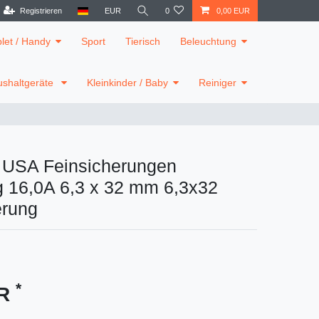
Registrieren
EUR
0
0,00 EUR
blet / Handy
Sport
Tierisch
Beleuchtung
shaltgeräte
Kleinkinder / Baby
Reiniger
e USA Feinsicherungen
g 16,0A 6,3 x 32 mm 6,3x32
erung
*
UR