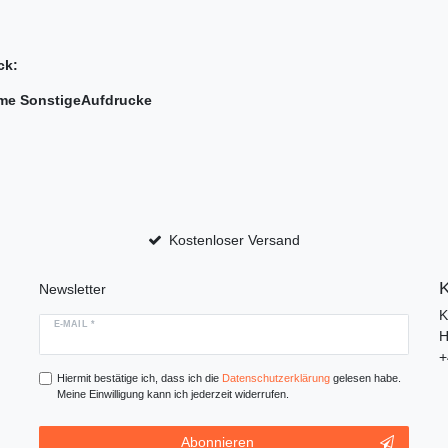
ck:
eme SonstigeAufdrucke
Kostenloser Versand
K
Newsletter
K
E-MAIL *
H
+
Hiermit bestätige ich, dass ich die
Daten­schutz­erklärung
gelesen habe.
Meine Einwilligung kann ich jederzeit widerrufen.
Abonnieren