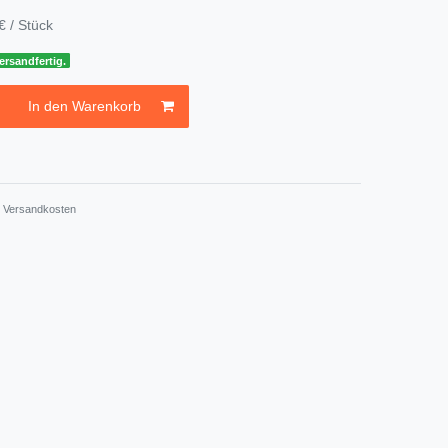
€ / Stück
ersandfertig.
In den Warenkorb
.
Versandkosten