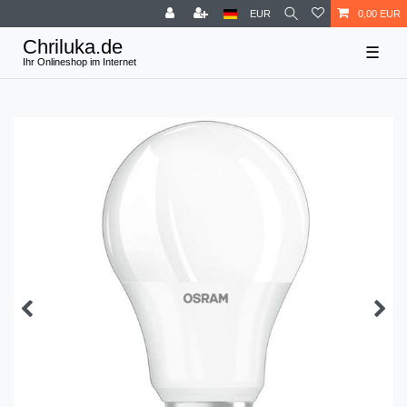
EUR
0,00 EUR
☰