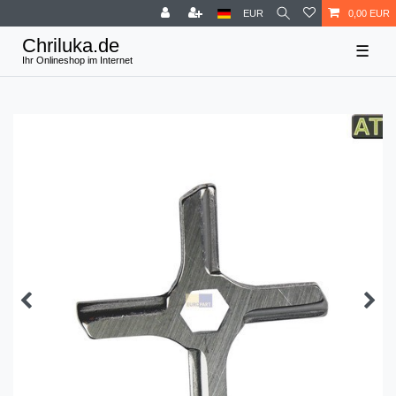
EUR
0,00 EUR
☰