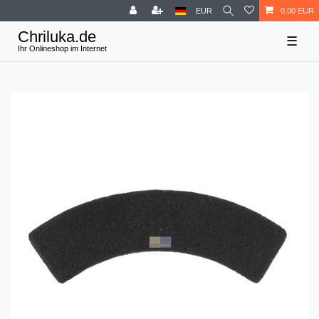
EUR
0,00 EUR
☰