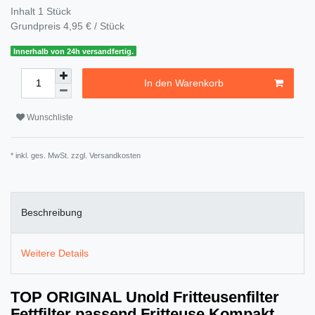
Inhalt
1
Stück
Grundpreis
4,95 € / Stück
Innerhalb von 24h versandfertig.
In den Warenkorb
Wunschliste
* inkl. ges. MwSt. zzgl.
Versandkosten
Beschreibung
Weitere Details
TOP ORIGINAL Unold Fritteusenfilter
Fettfilter passend Fritteuse Kompakt